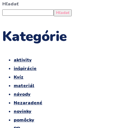
Hľadať
Hľadať
Kategórie
aktivity
inšpirácie
Kvíz
materiál
návody
Nezaradené
novinky
pomôcky