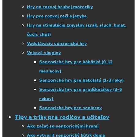
Hry na rozvoj hrubej motoriky
Hry pre rozvoj reči a jazyka
Hry na stimuláciu zmyslov (zrak, sluch, hmat,
čuch, chuť)
Vzdelávacie senzorické hry
Vekové skupiny
Senzorické hry pre bábätká (0-12
mesiacov)
Senzorické hry pre batoľatá (1-3 roky)
Senzorické hry pre predškolákov (3-6
rokov)
Senzorické hry pre seniorov
Tipy a triky pre rodičov a učiteľov
Ako začať so senzorickými hrami
Ako vytvoriť senzorický kútik doma