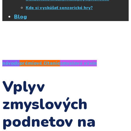
Kde si vyskúšať senzorické hry?
Blog
návody
prémiové čítanie
zmyslový vývin
Vplyv
zmyslových
podnetov na