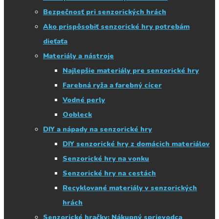
Bezpečnosť pri senzorických hrách
Ako prispôsobiť senzorické hry potrebám
dieťaťa
Materiály a nástroje
Najlepšie materiály pre senzorické hry
Farebná ryža a farebný cícer
Vodné perly
Oobleck
DIY a nápady na senzorické hry
DIY senzorické hry z domácich materiálov
Senzorické hry na vonku
Senzorické hry na cestách
Recyklované materiály v senzorických
hrách
Senzorické hračky: Nákupný sprievodca