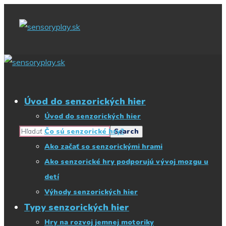
Začnite písať, čo
hľadáte
Úvod do senzorických hier
Úvod do senzorických hier
Čo sú senzorické hry?
Ako začať so senzorickými hrami
Ako senzorické hry podporujú vývoj mozgu u
detí
Výhody senzorických hier
Typy senzorických hier
Hry na rozvoj jemnej motoriky