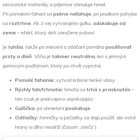
senzorické materiály a príjemne stimuluje hmat.
Pri pomalom ťahaní sa
pekne naťahuje
, pri prudkom pohybe
sa
roztrhne
. Ak z nej vytvarujete guľku,
odskakuje od
zeme
– efekt, ktorý deti zaručene pobaví.
Je
tuhšia
, takže pri miesení a stláčaní pomáha
posilňovať
prsty a dlaň
. Vôňa je
takmer neutrálna
, len s jemným
gumovým podtónom, ktorý po chvíli vyprchá.
Pomalé ťahanie:
vytvorí krásne tenké vlasy.
Rýchly ťah/trhnutie:
hmota sa
trhá s prasknutím
–
ten zvuk je prekvapivo uspokojujúci.
Guľôčka:
po uhnietení
poskakuje
.
Odtlačky:
formičky a pečiatky sa dajú použiť, ale ostré
hrany si dlho neudrží (časom „stečú“).