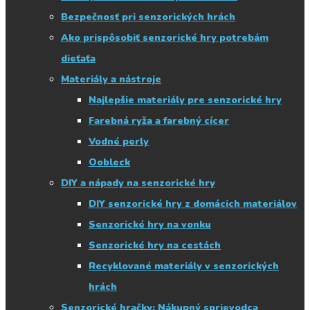
Bezpečnosť pri senzorických hrách
Ako prispôsobiť senzorické hry potrebám
dieťaťa
Materiály a nástroje
Najlepšie materiály pre senzorické hry
Farebná ryža a farebný cícer
Vodné perly
Oobleck
DIY a nápady na senzorické hry
DIY senzorické hry z domácich materiálov
Senzorické hry na vonku
Senzorické hry na cestách
Recyklované materiály v senzorických
hrách
Senzorické hračky: Nákupný sprievodca