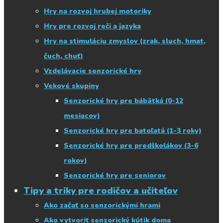
Hry na rozvoj hrubej motoriky
Hry pre rozvoj reči a jazyka
Hry na stimuláciu zmyslov (zrak, sluch, hmat,
čuch, chuť)
Vzdelávacie senzorické hry
Vekové skupiny
Senzorické hry pre bábätká (0-12
mesiacov)
Senzorické hry pre batoľatá (1-3 roky)
Senzorické hry pre predškolákov (3-6
rokov)
Senzorické hry pre seniorov
Tipy a triky pre rodičov a učiteľov
Ako začať so senzorickými hrami
Ako vytvoriť senzorický kútik doma