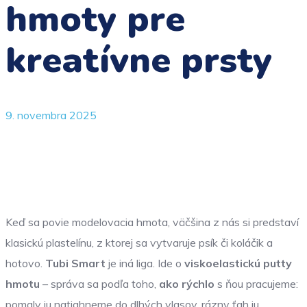
hmoty pre
kreatívne prsty
9. novembra 2025
Keď sa povie modelovacia hmota, väčšina z nás si predstaví
klasickú plastelínu, z ktorej sa vytvaruje psík či koláčik a
hotovo.
Tubi Smart
je iná liga. Ide o
viskoelastickú putty
hmotu
– správa sa podľa toho,
ako rýchlo
s ňou pracujeme:
pomaly ju natiahneme do dlhých vlasov, rázny ťah ju