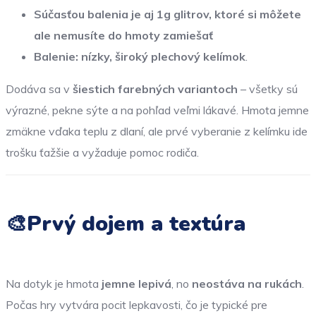
Súčasťou balenia je aj 1g glitrov, ktoré si môžete
ale nemusíte do hmoty zamiešať
Balenie: nízky, široký plechový kelímok
.
Dodáva sa v
šiestich farebných variantoch
– všetky sú
výrazné, pekne sýte a na pohľad veľmi lákavé. Hmota jemne
zmäkne vďaka teplu z dlaní, ale prvé vyberanie z kelímku ide
trošku ťažšie a vyžaduje pomoc rodiča.
🎨Prvý dojem a textúra
Na dotyk je hmota
jemne lepivá
, no
neostáva na rukách
.
Počas hry vytvára pocit lepkavosti, čo je typické pre