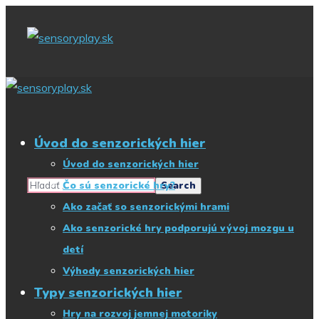
Začnite písať, čo
hľadáte
Úvod do senzorických hier
Úvod do senzorických hier
Čo sú senzorické hry?
Ako začať so senzorickými hrami
Ako senzorické hry podporujú vývoj mozgu u
detí
Výhody senzorických hier
Typy senzorických hier
Hry na rozvoj jemnej motoriky