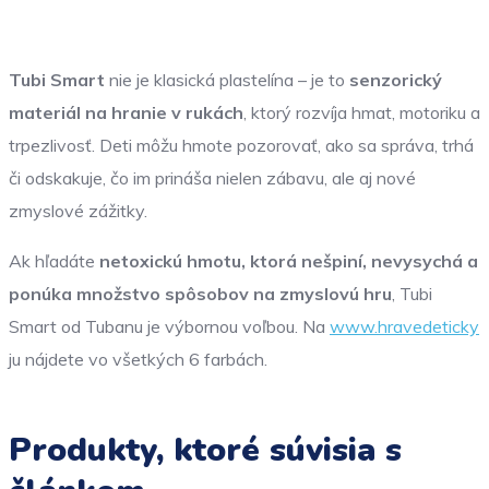
Tubi Smart
nie je klasická plastelína – je to
senzorický
materiál na hranie v rukách
, ktorý rozvíja hmat, motoriku a
trpezlivosť. Deti môžu hmote pozorovať, ako sa správa, trhá
či odskakuje, čo im prináša nielen zábavu, ale aj nové
zmyslové zážitky.
Ak hľadáte
netoxickú hmotu, ktorá nešpiní, nevysychá a
ponúka množstvo spôsobov na zmyslovú hru
, Tubi
Smart od Tubanu je výbornou voľbou. Na
www.hravedeticky
ju nájdete vo všetkých 6 farbách.
Produkty, ktoré súvisia s