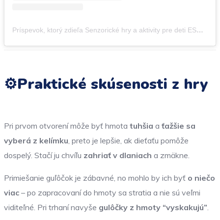
Príspevok, ktorý zdieľa Senzorické hry a aktivity pre deti ESHOP I HERNIČKA (@hravedeticky)
⚙️Praktické skúsenosti z hry
Pri prvom otvorení môže byť hmota
tuhšia
a
ťažšie sa
vyberá z kelímku
, preto je lepšie, ak dieťaťu pomôže
dospelý. Stačí ju chvíľu
zahriať v dlaniach
a zmäkne.
Primiešanie guľôčok je zábavné, no mohlo by ich byť
o niečo
viac
– po zapracovaní do hmoty sa stratia a nie sú veľmi
viditeľné. Pri trhaní navyše
gulôčky z hmoty “vyskakujú”
.