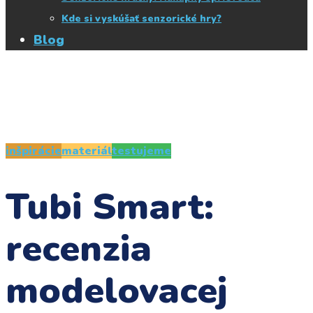
Kde si vyskúšať senzorické hry?
Blog
inšpirácie
materiál
testujeme
Tubi Smart:
recenzia
modelovacej