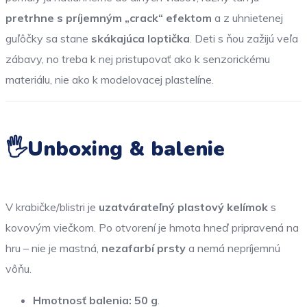
pretrhne s príjemným „crack“ efektom
a z uhnietenej
guľôčky sa stane
skákajúca loptička
. Deti s ňou zažijú veľa
zábavy, no treba k nej pristupovať ako k senzorickému
materiálu, nie ako k modelovacej plastelíne.
🖐️Unboxing & balenie
V krabičke/blistri je
uzatvárateľný plastový kelímok
s
kovovým viečkom. Po otvorení je hmota hneď pripravená na
hru – nie je mastná,
nezafarbí prsty
a nemá nepríjemnú
vôňu.
Hmotnosť balenia:
50 g
.