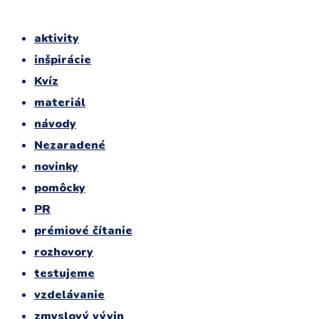
aktivity
inšpirácie
Kvíz
materiál
návody
Nezaradené
novinky
pomôcky
PR
prémiové čítanie
rozhovory
testujeme
vzdelávanie
zmyslový vývin