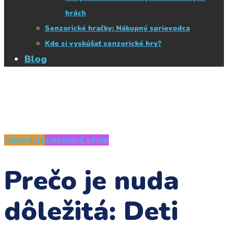
hrách
Senzorické hračky: Nákupný sprievodca
Kde si vyskúšať senzorické hry?
Blog
inšpirácie
zmyslový vývin
Prečo je nuda
dôležitá: Deti