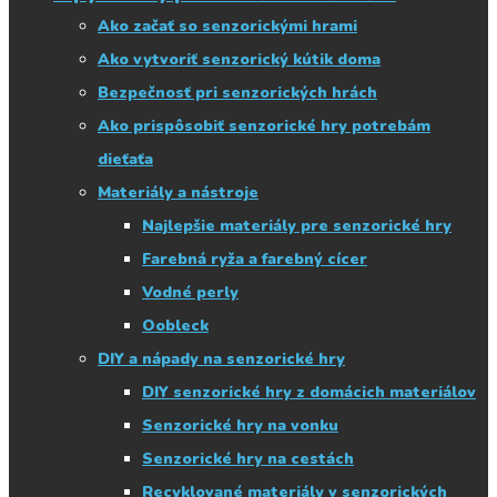
Ako začať so senzorickými hrami
Ako vytvoriť senzorický kútik doma
Bezpečnosť pri senzorických hrách
Ako prispôsobiť senzorické hry potrebám
dieťaťa
Materiály a nástroje
Najlepšie materiály pre senzorické hry
Farebná ryža a farebný cícer
Vodné perly
Oobleck
DIY a nápady na senzorické hry
DIY senzorické hry z domácich materiálov
Senzorické hry na vonku
Senzorické hry na cestách
Recyklované materiály v senzorických