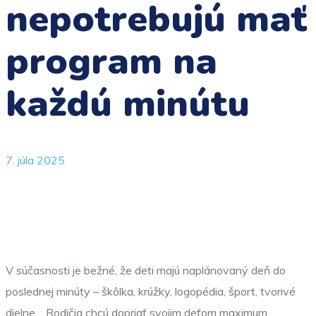
nepotrebujú mať
program na
každú minútu
7. júla 2025
V súčasnosti je bežné, že deti majú naplánovaný deň do
poslednej minúty – škôlka, krúžky, logopédia, šport, tvorivé
dielne… Rodičia chcú dopriať svojim deťom maximum