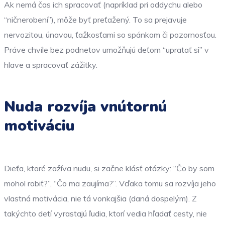
Ak nemá čas ich spracovať (napríklad pri oddychu alebo
“ničnerobení”), môže byť preťažený. To sa prejavuje
nervozitou, únavou, ťažkosťami so spánkom či pozornosťou.
Práve chvíle bez podnetov umožňujú deťom “upratať si” v
hlave a spracovať zážitky.
Nuda rozvíja vnútornú
motiváciu
Dieťa, ktoré zažíva nudu, si začne klásť otázky: “Čo by som
mohol robiť?”, “Čo ma zaujíma?”. Vďaka tomu sa rozvíja jeho
vlastná motivácia, nie tá vonkajšia (daná dospelým). Z
takýchto detí vyrastajú ľudia, ktorí vedia hľadať cesty, nie