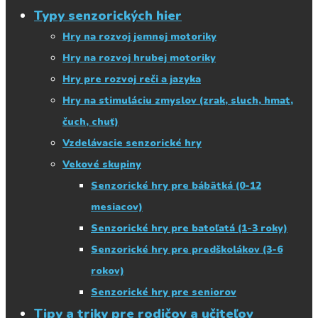
Typy senzorických hier
Hry na rozvoj jemnej motoriky
Hry na rozvoj hrubej motoriky
Hry pre rozvoj reči a jazyka
Hry na stimuláciu zmyslov (zrak, sluch, hmat,
čuch, chuť)
Vzdelávacie senzorické hry
Vekové skupiny
Senzorické hry pre bábätká (0-12
mesiacov)
Senzorické hry pre batoľatá (1-3 roky)
Senzorické hry pre predškolákov (3-6
rokov)
Senzorické hry pre seniorov
Tipy a triky pre rodičov a učiteľov