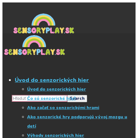
Začnite písať, čo
hľadáte
Úvod do senzorických hier
Úvod do senzorických hier
Čo sú senzorické hry?
Ako začať so senzorickými hrami
Ako senzorické hry podporujú vývoj mozgu u
detí
Výhody senzorických hier