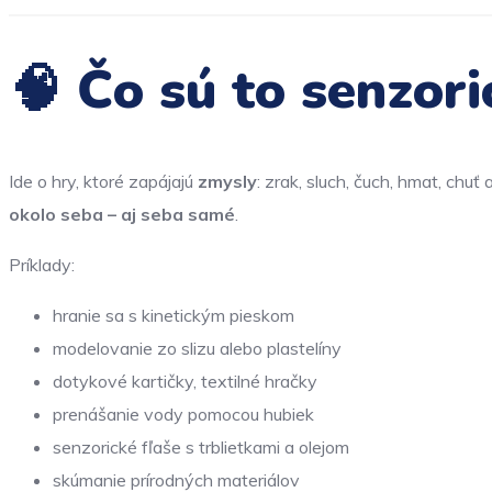
🧠 Čo sú to senzori
Ide o hry, ktoré zapájajú
zmysly
: zrak, sluch, čuch, hmat, chu
okolo seba – aj seba samé
.
Príklady:
hranie sa s kinetickým pieskom
modelovanie zo slizu alebo plastelíny
dotykové kartičky, textilné hračky
prenášanie vody pomocou hubiek
senzorické fľaše s trblietkami a olejom
skúmanie prírodných materiálov