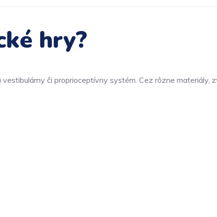
cké hry?
ť a vestibulárny či proprioceptívny systém. Cez rôzne materiály, 