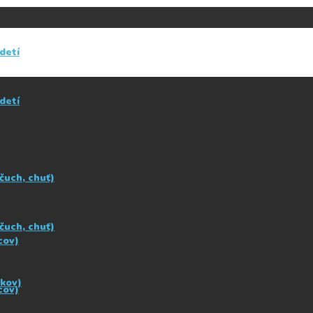
detí
detí
čuch, chuť)
čuch, chuť)
cov)
okov)
cov)