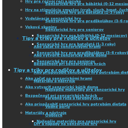
Hry pre rozvoj reči a jazyka
Senzorické hry pre bábätká (0-12 mesia
Hry na stimuláciu zmyslov (zrak, sluch, hmat, čuch
Senzorické hry pre batoľatá (1-3 roky)
Vzdelávacie senzorické hry
Senzorické hry pre predškolákov (3-6 r
Vekové skupiny
Senzorické hry pre seniorov
Senzorické hry pre bábätká (0-12 mesiacov)
Tipy a triky pre rodičov a učiteľov
Senzorické hry pre batoľatá (1-3 roky)
Ako začať so senzorickými hrami
Senzorické hry pre predškolákov (3-6 rokov
Ako vytvoriť senzorický kútik doma
Senzorické hry pre seniorov
Bezpečnosť pri senzorických hrách
Tipy a triky pre rodičov a učiteľov
Ako prispôsobiť senzorické hry potrebám die
Ako začať so senzorickými hrami
Materiály a nástroje
Ako vytvoriť senzorický kútik doma
Najlepšie materiály pre senzorické hry
Bezpečnosť pri senzorických hrách
Farebná ryža a farebný cícer
Ako prispôsobiť senzorické hry potrebám dieťaťa
Vodné perly
Materiály a nástroje
Oobleck
Najlepšie materiály pre senzorické hry
DIY a nápady na senzorické hry