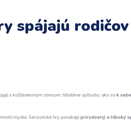
y spájajú rodičov
a bojujú s každodenným stresom, hľadáme spôsoby, ako sa
k sebe
si mnohí myslia. Senzorické hry ponúkajú
prirodzený a hlboký 