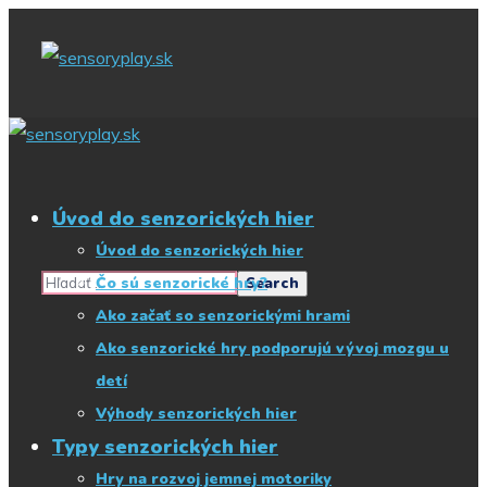
Začnite písať, čo
hľadáte
Úvod do senzorických hier
Úvod do senzorických hier
Čo sú senzorické hry?
Ako začať so senzorickými hrami
Ako senzorické hry podporujú vývoj mozgu u
detí
Výhody senzorických hier
Typy senzorických hier
Hry na rozvoj jemnej motoriky