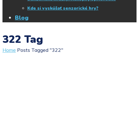
Kde si vyskúšať senzorické hry?
Blog
322 Tag
Home
Posts Tagged "322"