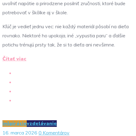
uvoľniť napätie a prirodzene posilniť zručnosti, ktoré bude
potrebovať v škôlke aj v škole.
Kľúč je vedieť jednu vec: nie každý materiál pôsobí na dieťa
rovnako. Niektoré ho upokoja, iné „vypustia paru“ a ďalšie
potichu trénujú prsty tak, že si to dieťa ani nevšimne.
Čítať viac
inšpirácie
vzdelávanie
16. marca 2026
0 Komentárov