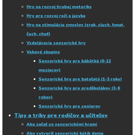
Hry na rozvoj hrubej motoriky
Hry pre rozvoj reči a jazyka
Hry na stimuláciu zmyslov (zrak, sluch, hmat,
čuch, chuť)
Vzdelávacie senzorické hry
Vekové skupiny
Senzorické hry pre bábätká (0-12
mesiacov)
Senzorické hry pre batoľatá (1-3 roky)
Senzorické hry pre predškolákov (3-6
rokov)
Senzorické hry pre seniorov
Tipy a triky pre rodičov a učiteľov
Ako začať so senzorickými hrami
Ako vytvoriť senzorický kútik doma