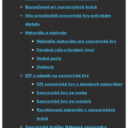
Bezpečnosť pri senzorických hrách
Ako prispôsobiť senzorické hry potrebám
dieťaťa
Materiály a nástroje
Najlepšie materiály pre senzorické hry
Farebná ryža a farebný cícer
Vodné perly
Oobleck
DIY a nápady na senzorické hry
DIY senzorické hry z domácich materiálov
Senzorické hry na vonku
Senzorické hry na cestách
Recyklované materiály v senzorických
hrách
Senzorické hračky: Nákupný sprievodca