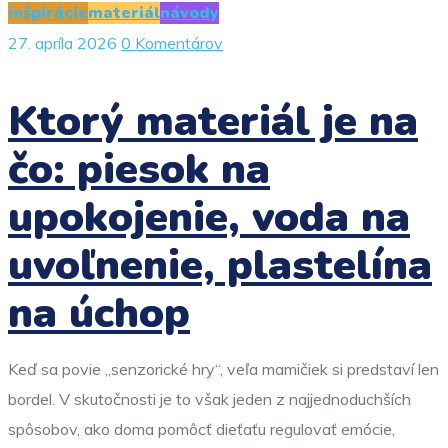
inšpirácie
materiál
návody
27. apríla 2026
0 Komentárov
Ktorý materiál je na
čo: piesok na
upokojenie, voda na
uvoľnenie, plastelína
na úchop
Keď sa povie „senzorické hry“, veľa mamičiek si predstaví len
bordel. V skutočnosti je to však jeden z najjednoduchších
spôsobov, ako doma pomôcť dieťaťu regulovať emócie,