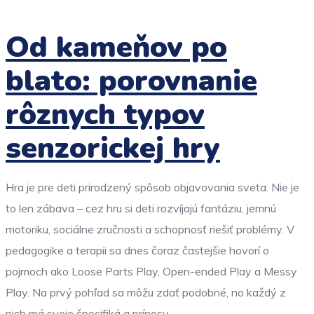
Od kameňov po
blato: porovnanie
rôznych typov
senzorickej hry
Hra je pre deti prirodzený spôsob objavovania sveta. Nie je
to len zábava – cez hru si deti rozvíjajú fantáziu, jemnú
motoriku, sociálne zručnosti a schopnosť riešiť problémy. V
pedagogike a terapii sa dnes čoraz častejšie hovorí o
pojmoch ako Loose Parts Play, Open-ended Play a Messy
Play. Na prvý pohľad sa môžu zdať podobné, no každý z
nich má svoje špecifiká a prínosy.