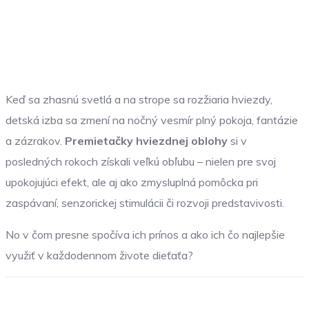
Keď sa zhasnú svetlá a na strope sa rozžiaria hviezdy,
detská izba sa zmení na nočný vesmír plný pokoja, fantázie
a zázrakov.
Premietačky hviezdnej oblohy
si v
posledných rokoch získali veľkú obľubu – nielen pre svoj
upokojujúci efekt, ale aj ako zmysluplná pomôcka pri
zaspávaní, senzorickej stimulácii či rozvoji predstavivosti.
No v čom presne spočíva ich prínos a ako ich čo najlepšie
využiť v každodennom živote dieťaťa?