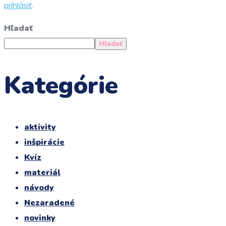
prihlásiť
.
Hľadať
Hľadať
Kategórie
aktivity
inšpirácie
Kvíz
materiál
návody
Nezaradené
novinky