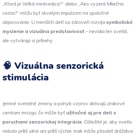
„Ktorá je Veľká medvedica?“ alebo „Ako vyzerá Mliečna
cesta?“ môžu byť skvelým impulzom na spoločné
objavovanie. U menších detí sa zároveň rozvíja
symbolické
myslenie a vizuálna predstavivosť
– nevidia len svetlá,
ale vytvárajú si príbehy.
🧠 Vizuálna senzorická
stimulácia
Jemné svetelné zmeny a pohyb vzorov aktivujú zrakové
centrum mozgu, čo môže byť
užitočné aj pre deti s
poruchami senzorickej integrácie
. Dôležité je, aby svetlo
nebolo príliš silné ani príliš rýchle, inak môže pôsobiť dráždivo.