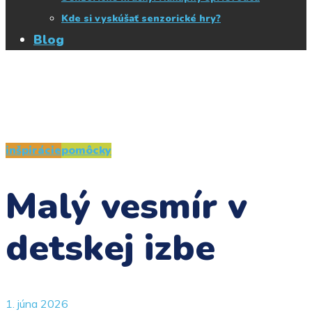
Kde si vyskúšať senzorické hry?
Blog
inšpirácie
pomôcky
Malý vesmír v
detskej izbe
1. júna 2026