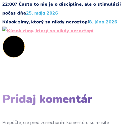
22:00? Často to nie je o disciplíne, ale o stimulácii
počas dňa
25. mája 2026
Kúsok zimy, ktorý sa nikdy neroztopí
8. júna 2026
Pridaj komentár
Prepáčte, ale pred zanechaním komentára sa musíte