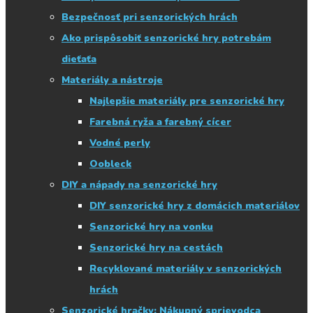
Bezpečnosť pri senzorických hrách
Ako prispôsobiť senzorické hry potrebám
dieťaťa
Materiály a nástroje
Najlepšie materiály pre senzorické hry
Farebná ryža a farebný cícer
Vodné perly
Oobleck
DIY a nápady na senzorické hry
DIY senzorické hry z domácich materiálov
Senzorické hry na vonku
Senzorické hry na cestách
Recyklované materiály v senzorických
hrách
Senzorické hračky: Nákupný sprievodca