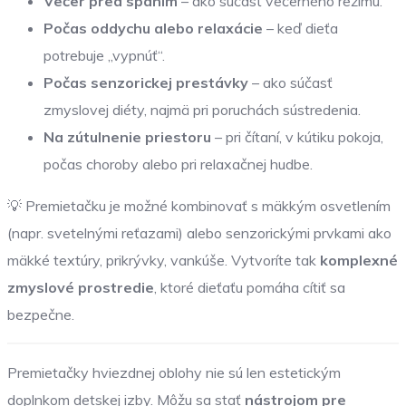
Večer pred spaním
– ako súčasť večerného režimu.
Počas oddychu alebo relaxácie
– keď dieťa
potrebuje „vypnúť“.
Počas senzorickej prestávky
– ako súčasť
zmyslovej diéty, najmä pri poruchách sústredenia.
Na zútulnenie priestoru
– pri čítaní, v kútiku pokoja,
počas choroby alebo pri relaxačnej hudbe.
💡 Premietačku je možné kombinovať s mäkkým osvetlením
(napr. svetelnými reťazami) alebo senzorickými prvkami ako
mäkké textúry, prikrývky, vankúše. Vytvoríte tak
komplexné
zmyslové prostredie
, ktoré dieťaťu pomáha cítiť sa
bezpečne.
Premietačky hviezdnej oblohy nie sú len estetickým
doplnkom detskej izby. Môžu sa stať
nástrojom pre