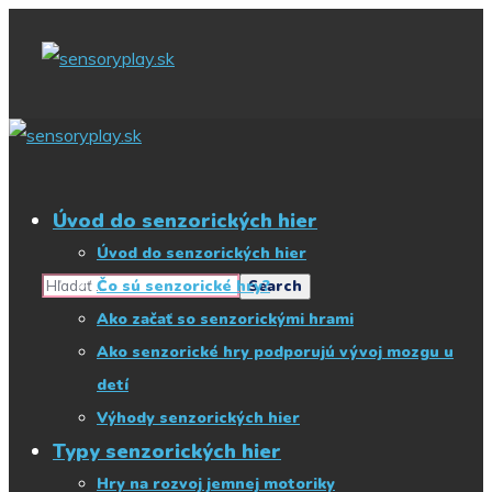
Začnite písať, čo
hľadáte
Úvod do senzorických hier
Úvod do senzorických hier
Čo sú senzorické hry?
Ako začať so senzorickými hrami
Ako senzorické hry podporujú vývoj mozgu u
detí
Výhody senzorických hier
Typy senzorických hier
Hry na rozvoj jemnej motoriky