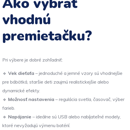
Ako vybrať
vhodnú
premietačku?
Pri výbere je dobré zohľadniť:
🔹
Vek dieťaťa
– jednoduché a jemné vzory sú vhodnejšie
pre bábätká, staršie deti zaujmú realistickejšie alebo
dynamické efekty.
🔹
Možnosť nastavenia
– regulácia svetla, časovač, výber
farieb.
🔹
Napájanie
– ideálne sú USB alebo nabíjateľné modely,
ktoré nevyžadujú výmenu batérií.