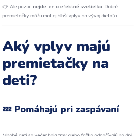
👉 Ale pozor:
nejde len o efektné svetielka
. Dobré
premietačky môžu mať aj hlbší vplyv na vývoj dieťaťa.
Aký vplyv majú
premietačky na
deti?
💤 Pomáhajú pri zaspávaní
Mnohé deti sa večer boja tmy alebo ťažko odpočívajú po dni