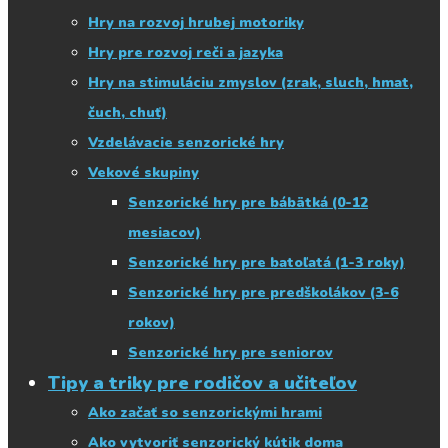
Hry na rozvoj hrubej motoriky
Hry pre rozvoj reči a jazyka
Hry na stimuláciu zmyslov (zrak, sluch, hmat,
čuch, chuť)
Vzdelávacie senzorické hry
Vekové skupiny
Senzorické hry pre bábätká (0-12
mesiacov)
Senzorické hry pre batoľatá (1-3 roky)
Senzorické hry pre predškolákov (3-6
rokov)
Senzorické hry pre seniorov
Tipy a triky pre rodičov a učiteľov
Ako začať so senzorickými hrami
Ako vytvoriť senzorický kútik doma