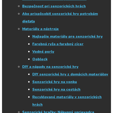
Bezpečnosť pri senzorických hrách
Ako prispôsobiť senzorické hry potrebám
dieťaťa
Materiály a nástroje
Najlepšie materiály pre senzorické hry
Farebná ryža a farebný cícer
Vodné perly
Oobleck
DIY a nápady na senzorické hry
DIY senzorické hry z domácich materiálov
Senzorické hry na vonku
Senzorické hry na cestách
Recyklované materiály v senzorických
hrách
Senzorické hračky: Nákupný sprievodca