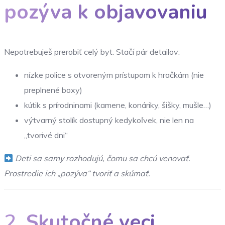
pozýva k objavovaniu
Nepotrebuješ prerobiť celý byt. Stačí pár detailov:
nízke police s otvoreným prístupom k hračkám (nie
preplnené boxy)
kútik s prírodninami (kamene, konáriky, šišky, mušle…)
výtvarný stolík dostupný kedykoľvek, nie len na
„tvorivé dni“
Deti sa samy rozhodujú, čomu sa chcú venovať.
Prostredie ich „pozýva“ tvoriť a skúmať.
2.
Skutočné veci