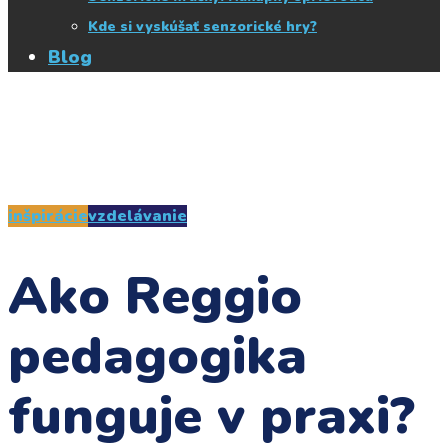
Kde si vyskúšať senzorické hry?
Blog
inšpirácie
vzdelávanie
Ako Reggio
pedagogika
funguje v praxi?