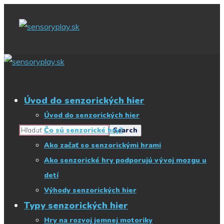
Začnite písať, čo
hľadáte
Úvod do senzorických hier
Úvod do senzorických hier
Čo sú senzorické hry?
Ako začať so senzorickými hrami
Ako senzorické hry podporujú vývoj mozgu u
detí
Výhody senzorických hier
Typy senzorických hier
Hry na rozvoj jemnej motoriky