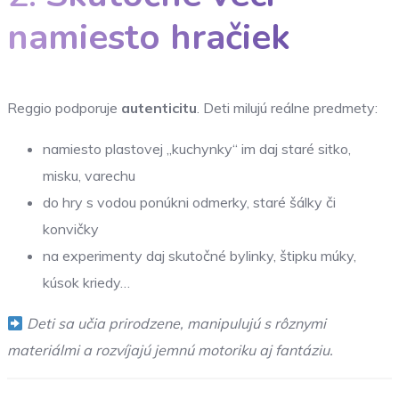
namiesto hračiek
Reggio podporuje
autenticitu
. Deti milujú reálne predmety:
namiesto plastovej „kuchynky“ im daj staré sitko,
misku, varechu
do hry s vodou ponúkni odmerky, staré šálky či
konvičky
na experimenty daj skutočné bylinky, štipku múky,
kúsok kriedy…
Deti sa učia prirodzene, manipulujú s rôznymi
materiálmi a rozvíjajú jemnú motoriku aj fantáziu.