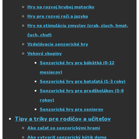
Hry na rozvoj hrubej motoriky
Hry pre rozvoj reči a jazyka
Hry na stimuláciu zmyslov (zrak, sluch, hmat,
čuch, chuť)
Vzdelávacie senzorické hry
Vekové skupiny
Senzorické hry pre bábätká (0-12
mesiacov)
Senzorické hry pre batoľatá (1-3 roky)
Senzorické hry pre predškolákov (3-6
rokov)
Senzorické hry pre seniorov
Tipy a triky pre rodičov a učiteľov
Ako začať so senzorickými hrami
Ako vytvoriť senzorický kútik doma